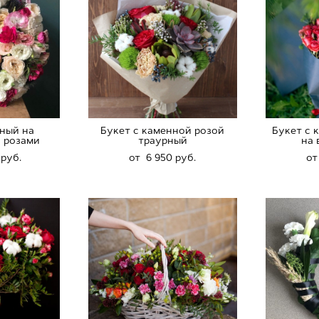
ный на
Букет с каменной розой
Букет с 
 розами
траурный
на
 pуб.
от 6 950 pуб.
от