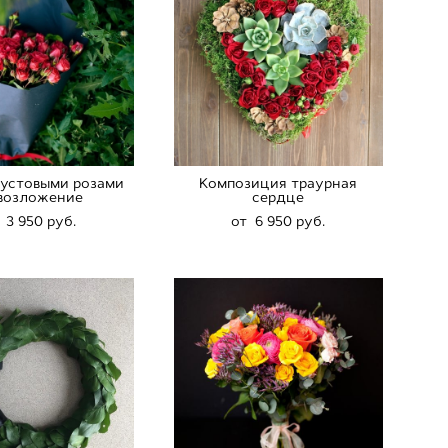
кустовыми розами
Композиция траурная
 возложение
сердце
 3 950 pуб.
от 6 950 pуб.