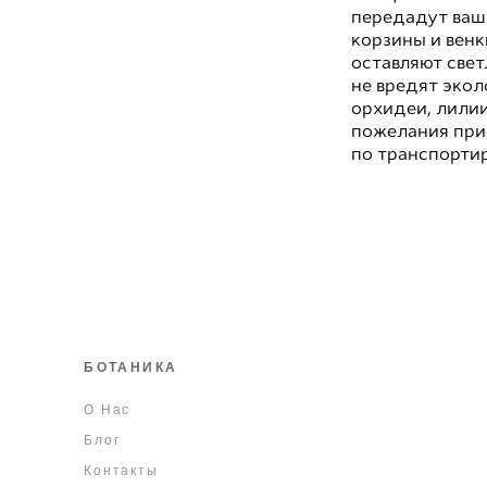
передадут вашу
корзины и венк
оставляют свет
не вредят экол
орхидеи, лилии
пожелания при 
по транспорти
БОТАНИКА
О Нас
Блог
Контакты