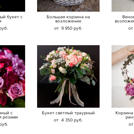
ый букет с
Большая корзина на
Вено
и
возложение
возложе
pуб.
от 9 950 pуб.
от
рный с
Букет светлый траурный
Корзина
и розами
ран
от 4 350 pуб.
pуб.
от