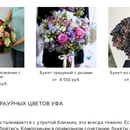
ложение с
Букет траурный с розами
Букет из
ми
от 4 550 pуб.
от
pуб.
РАУРНЫХ ЦВЕТОВ УФА
сталкивается с утратой близких, это всегда тяжело. Е
обойтись. Композиции в правильном сочетании, букет