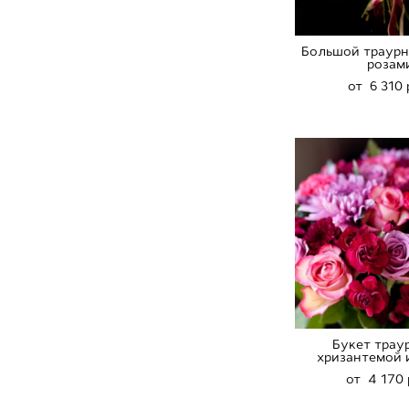
Большой траурн
розам
от 6 310 
Букет трау
хризантемой 
от 4 170 