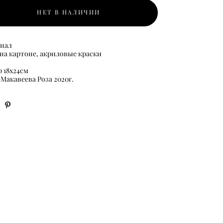
НЕТ В НАЛИЧИИ
нал
 на картоне, акриловые краски
 18х24см
 Макавеева Роза 2020г.