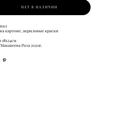
НЕТ В НАЛИЧИИ
нал
 на картоне, акриловые краски
 18х24см
 Макавеева Роза 2020г.