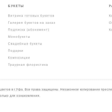
Р
БУКЕТЫ
Витрина готовых букетов
К
Галерея букетов на заказ
О
Подписка (абонемент)
К
Монобукеты
Свадебные букеты
Подарки
Композиции
Траурная флористика
цветов в г.Уфа.
Все права защищены. Незаконное копирование преслед
олько для ознакомления.
сайт от vigbo