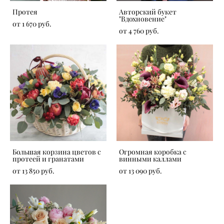
Протея
Авторский букет
"Вдохновение"
от 1 670 pуб.
от 4 760 pуб.
Большая корзина цветов с
Огромная коробка с
протеей и гранатами
винными каллами
от 13 850 pуб.
от 13 090 pуб.