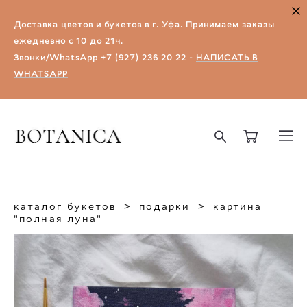
Доставка цветов и букетов в г. Уфа.​ Принимаем заказы
ежедневно с 10 до 21ч.
Звонки/WhatsApp
+7 (927) 236 20 22
-
НАПИСАТЬ В
WHATSAPP
каталог букетов
>
подарки
>
картина
"полная луна"