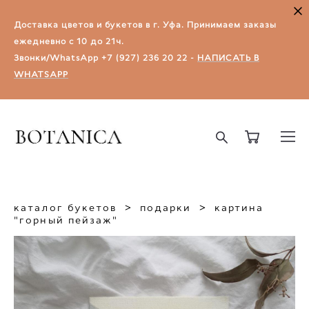
Доставка цветов и букетов в г. Уфа.​ Принимаем заказы
ежедневно с 10 до 21ч.
Звонки/WhatsApp
+7 (927) 236 20 22
-
НАПИСАТЬ В
WHATSAPP
каталог букетов
>
подарки
>
картина
"горный пейзаж"